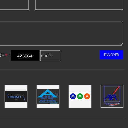
DE
*
:
ENVOYER