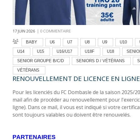
17 JUIN 2026
|
0 COMMENTAIRE
BABY
U6
U7
U8
U9
U10
U14
U15
U16/U17
U18F
U18
SENIO
SENIOR GROUPE B/C/D
SENIORS D / VÉTÉRANS
S
VÉTÉRANS
RENOUVELLEMENT DE LICENCE EN LIGNE
Pour les licenciés du FC Dombasle de la saison 2025/2
mail afin de procéder au renouvellement pour l'exerc
ligne). Dans ce mail, il vous est indiqué si votre certifi
sont toujours valables ou doivent être renouvelés.
PARTENAIRES